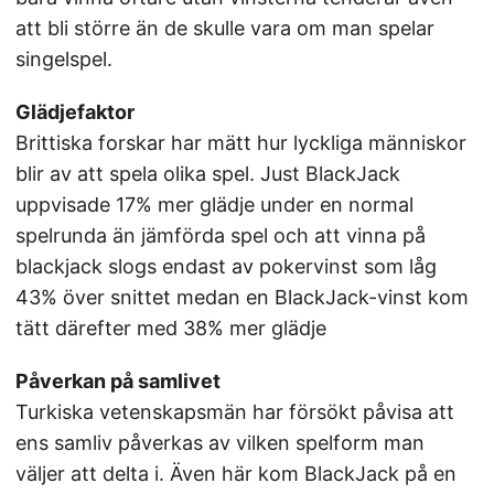
att bli större än de skulle vara om man spelar
singelspel.
Glädjefaktor
Brittiska forskar har mätt hur lyckliga människor
blir av att spela olika spel. Just BlackJack
uppvisade 17% mer glädje under en normal
spelrunda än jämförda spel och att vinna på
blackjack slogs endast av pokervinst som låg
43% över snittet medan en BlackJack-vinst kom
tätt därefter med 38% mer glädje
Påverkan på samlivet
Turkiska vetenskapsmän har försökt påvisa att
ens samliv påverkas av vilken spelform man
väljer att delta i. Även här kom BlackJack på en