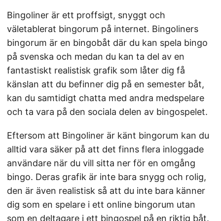
Bingoliner är ett proffsigt, snyggt och
väletablerat bingorum på internet. Bingoliners
bingorum är en bingobåt där du kan spela bingo
på svenska och medan du kan ta del av en
fantastiskt realistisk grafik som låter dig få
känslan att du befinner dig på en semester båt,
kan du samtidigt chatta med andra medspelare
och ta vara på den sociala delen av bingospelet.
Eftersom att Bingoliner är känt bingorum kan du
alltid vara säker på att det finns flera inloggade
användare när du vill sitta ner för en omgång
bingo. Deras grafik är inte bara snygg och rolig,
den är även realistisk så att du inte bara känner
dig som en spelare i ett online bingorum utan
som en deltagare i ett bingospel på en riktig båt.