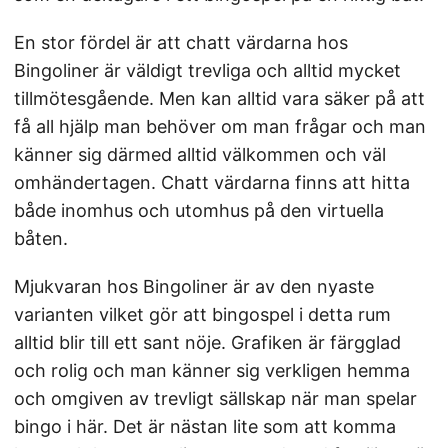
En stor fördel är att chatt värdarna hos
Bingoliner är väldigt trevliga och alltid mycket
tillmötesgående. Men kan alltid vara säker på att
få all hjälp man behöver om man frågar och man
känner sig därmed alltid välkommen och väl
omhändertagen. Chatt värdarna finns att hitta
både inomhus och utomhus på den virtuella
båten.
Mjukvaran hos Bingoliner är av den nyaste
varianten vilket gör att bingospel i detta rum
alltid blir till ett sant nöje. Grafiken är färgglad
och rolig och man känner sig verkligen hemma
och omgiven av trevligt sällskap när man spelar
bingo i här. Det är nästan lite som att komma